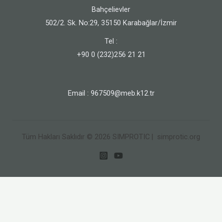
Bahçelievler
502/2. Sk. No:29, 35150 Karabağlar/İzmir
Tel :
+90 0 (232)256 21 21
Email : 967509@meb.k12.tr
Tüm Hakları Saklıdır © 2026 SIMPROTIC | simprotic.org