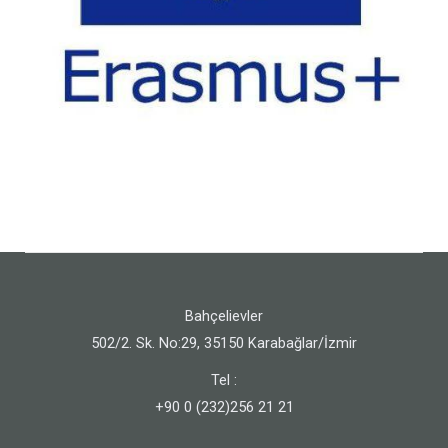
Bahçelievler
502/2. Sk. No:29, 35150 Karabağlar/İzmir
Tel :
+90 0 (232)256 21 21