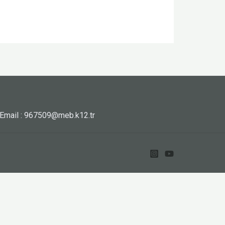
Email : 967509@meb.k12.tr