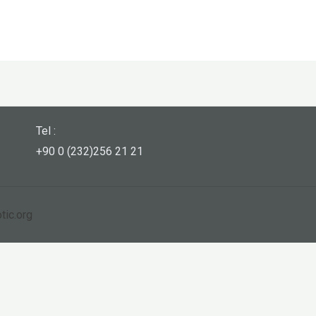
Tel :
+90 0 (232)256 21 21
tic.org