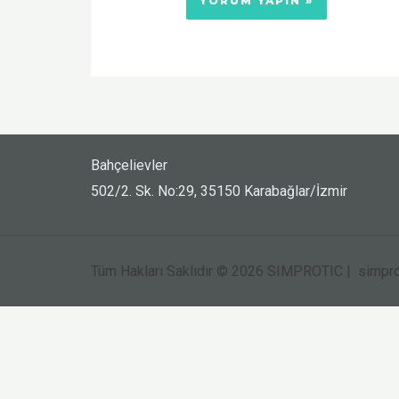
Bahçelievler
502/2. Sk. No:29, 35150 Karabağlar/İzmir
Tüm Hakları Saklıdır © 2026 SIMPROTIC | simpro